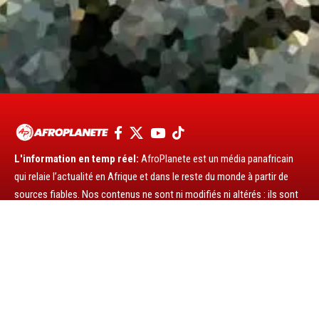
L'information en temp réel:
AfroPlanete est un média panafricain
qui relaie l’actualité en Afrique et dans le reste du monde à partir de
sources fiables. Nos contenus ne sont ni modifiés ni altérés : ils sont
diffusés tels qu’ils sont reçus. Nous nous appuyons exclusivement sur
des médias reconnus et vérifiés au niveau international.
Liens rapides
Biographies
Economie
Emission
Entrepreneuriat
Galerie
International
News
Podcast
POLITIQUE
Reportage
Sports
Technologie
Tourisme
Vidéos