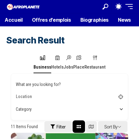
Accueil
Offres d’emplois
Biographies
News
Search Result
Business
Hotels
Jobs
Place
Restaurant
What are you looking for?
Category
11
Items Found
Filter
Sort By