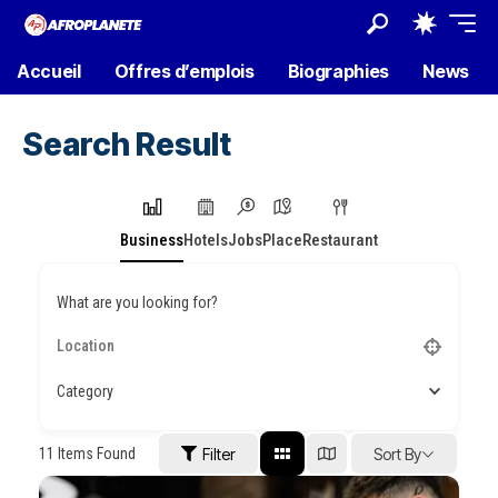
Accueil
Offres d’emplois
Biographies
News
Search Result
Business
Hotels
Jobs
Place
Restaurant
What are you looking for?
Category
11
Items Found
Filter
Sort By