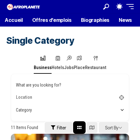
Accueil
Offres d’emplois
Biographies
News
Single Category
Business
Hotels
Jobs
Place
Restaurant
What are you looking for?
Category
11
Items Found
Filter
Sort By