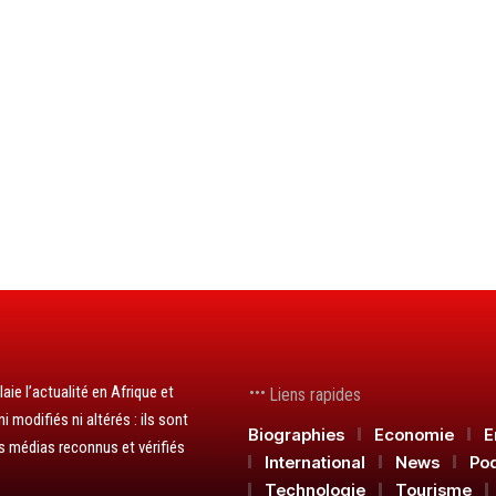
aie l’actualité en Afrique et
Liens rapides
 modifiés ni altérés : ils sont
Biographies
Economie
E
s médias reconnus et vérifiés
International
News
Po
Technologie
Tourisme