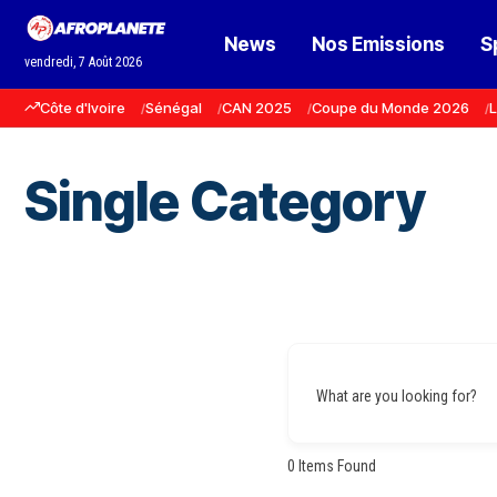
News
Nos Emissions
S
vendredi, 7 Août 2026
Côte d'Ivoire
Sénégal
CAN 2025
Coupe du Monde 2026
L
Single Category
What are you looking for?
0
Items Found