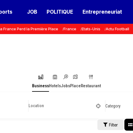
ports
JOB
POLITIQUE
Entrepreneuriat
a France Perd la Première Place
France
Etats-Unis
Actu Football
Business
Hotels
Jobs
Place
Restaurant
Category
Filter