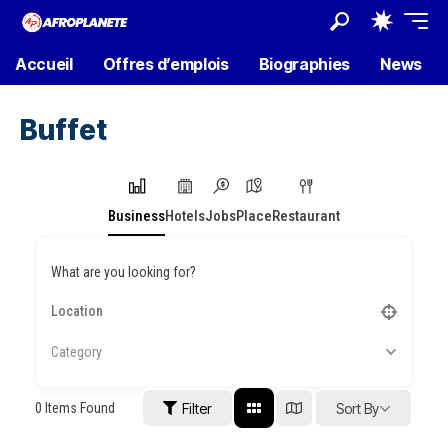
Accueil
Offres d’emplois
Biographies
News
Buffet
Business
Hotels
Jobs
Place
Restaurant
What are you looking for?
Category
0
Items Found
Filter
Sort By