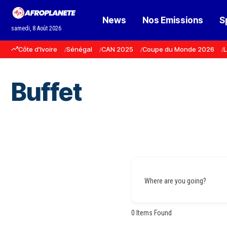
News
Nos Emissions
S
samedi, 8 Août 2026
Côte d'Ivoire
Sénégal
CAN 2025
Coupe du Monde 2026
L
Buffet
Where are you going?
0
Items Found