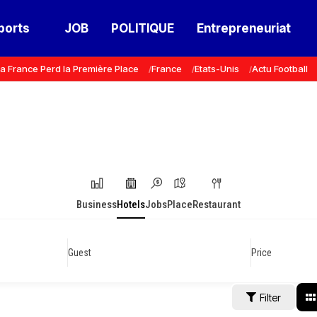
ports
JOB
POLITIQUE
Entrepreneuriat
a France Perd la Première Place
France
Etats-Unis
Actu Football
Business
Hotels
Jobs
Place
Restaurant
Guest
Price
Filter