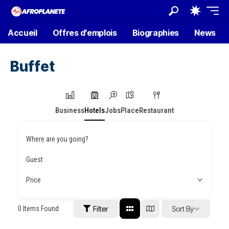
Accueil
Offres d’emplois
Biographies
News
Buffet
Business
Hotels
Jobs
Place
Restaurant
Where are you going?
Guest
Price
0
Items Found
Filter
Sort By