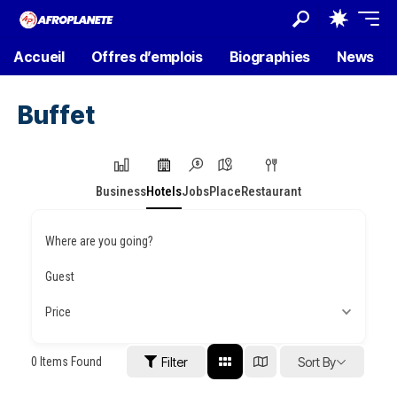
Accueil
Offres d’emplois
Biographies
News
Buffet
Business
Hotels
Jobs
Place
Restaurant
Where are you going?
Guest
Price
0
Items Found
Filter
Sort By