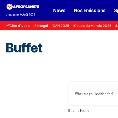
News
Nos Emissions
S
dimanche, 9 Août 2026
Côte d'Ivoire
Sénégal
CAN 2025
Coupe du Monde 2026
L
Buffet
What are you looking for?
0
Items Found