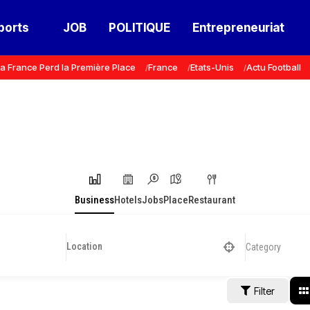
ports
JOB
POLITIQUE
Entrepreneuriat
a France Perd la Première Place
France
Etats-Unis
Actu Football
Business
Hotels
Jobs
Place
Restaurant
Category
Filter