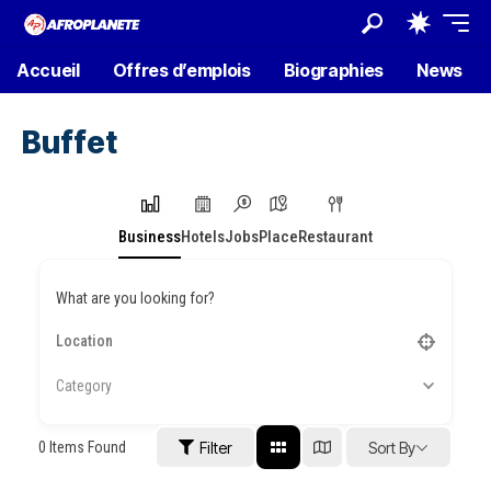
Accueil
Offres d’emplois
Biographies
News
Buffet
Business
Hotels
Jobs
Place
Restaurant
What are you looking for?
Category
0
Items Found
Filter
Sort By