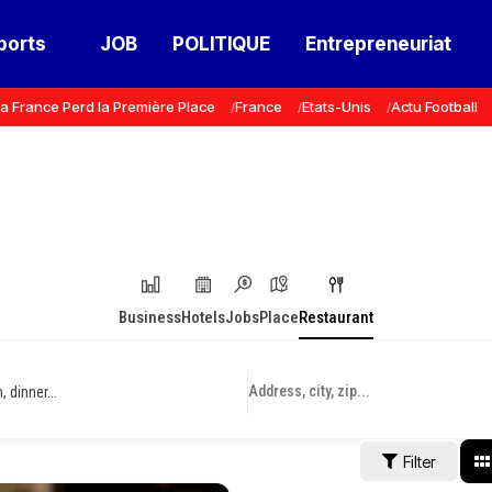
ports
JOB
POLITIQUE
Entrepreneuriat
a France Perd la Première Place
France
Etats-Unis
Actu Football
Business
Hotels
Jobs
Place
Restaurant
 dinner...
Filter