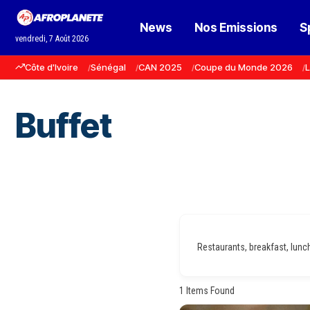
News
Nos Emissions
S
vendredi, 7 Août 2026
Côte d'Ivoire
Sénégal
CAN 2025
Coupe du Monde 2026
L
Buffet
Restaurants, breakfast, lunch,
1
Items Found