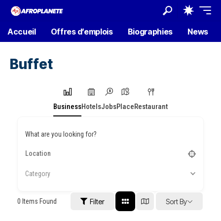
Accueil
Offres d’emplois
Biographies
News
Buffet
Business
Hotels
Jobs
Place
Restaurant
What are you looking for?
Category
0
Items Found
Filter
Sort By