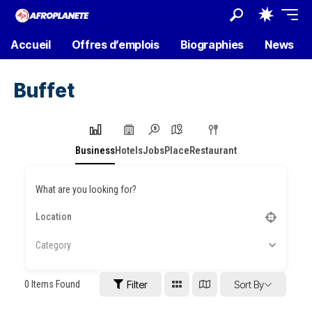
Accueil
Offres d’emplois
Biographies
News
Buffet
Business
Hotels
Jobs
Place
Restaurant
What are you looking for?
Category
0
Items Found
Filter
Sort By