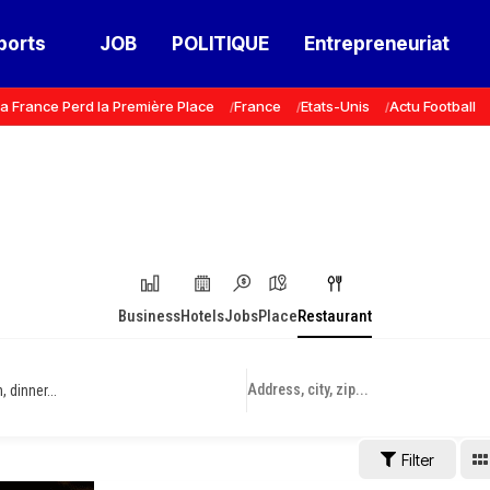
ports
JOB
POLITIQUE
Entrepreneuriat
a France Perd la Première Place
France
Etats-Unis
Actu Football
Business
Hotels
Jobs
Place
Restaurant
 dinner...
Filter