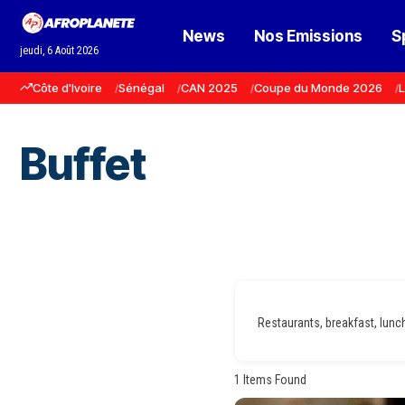
News
Nos Emissions
S
jeudi, 6 Août 2026
Côte d'Ivoire
Sénégal
CAN 2025
Coupe du Monde 2026
L
Buffet
Restaurants, breakfast, lunch,
1
Items Found