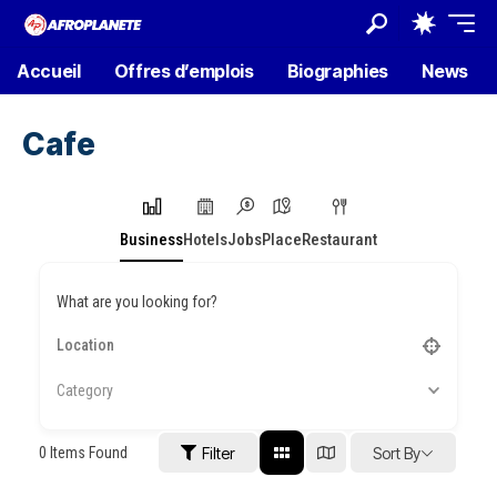
Accueil
Offres d’emplois
Biographies
News
Cafe
Business
Hotels
Jobs
Place
Restaurant
What are you looking for?
Category
0
Items Found
Filter
Sort By