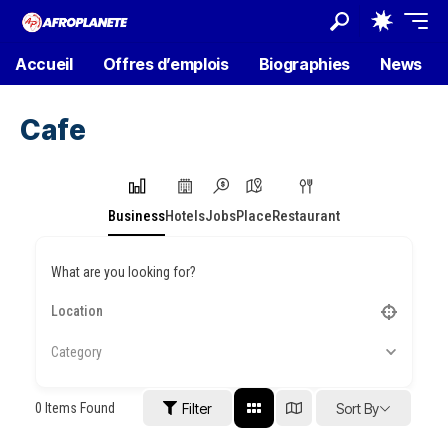
Accueil
Offres d’emplois
Biographies
News
Cafe
Business
Hotels
Jobs
Place
Restaurant
What are you looking for?
Category
0
Items Found
Filter
Sort By