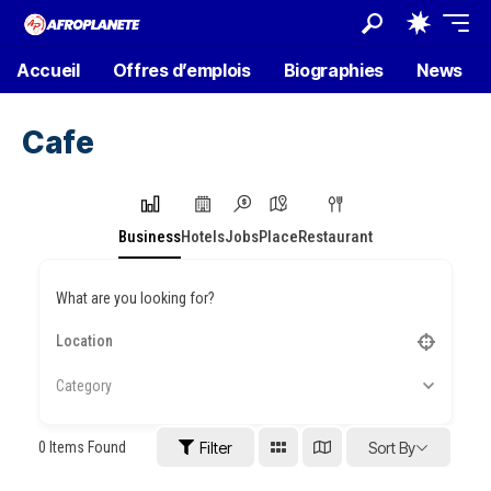
Accueil
Offres d’emplois
Biographies
News
Cafe
Business
Hotels
Jobs
Place
Restaurant
What are you looking for?
Category
0
Items Found
Filter
Sort By