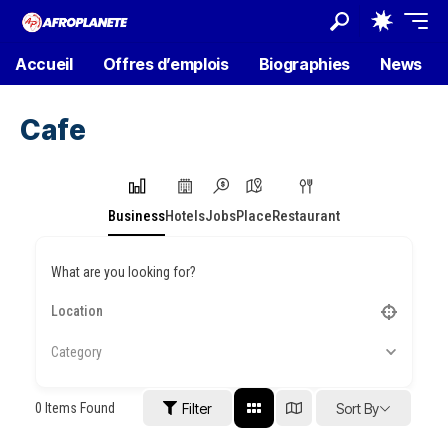
Accueil
Offres d’emplois
Biographies
News
Cafe
Business
Hotels
Jobs
Place
Restaurant
What are you looking for?
Category
0
Items Found
Filter
Sort By