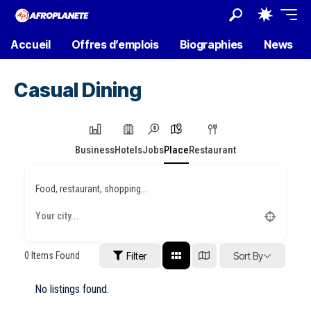
Accueil
Offres d’emplois
Biographies
News
Casual Dining
Business
Hotels
Jobs
Place
Restaurant
Food, restaurant, shopping...
0
Items Found
Filter
Sort By
No listings found.