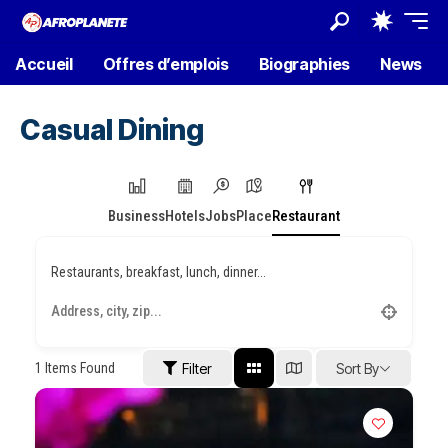
Accueil
Offres d’emplois
Biographies
News
Casual Dining
Business
Hotels
Jobs
Place
Restaurant
Restaurants, breakfast, lunch, dinner...
1
Items Found
Filter
Sort By