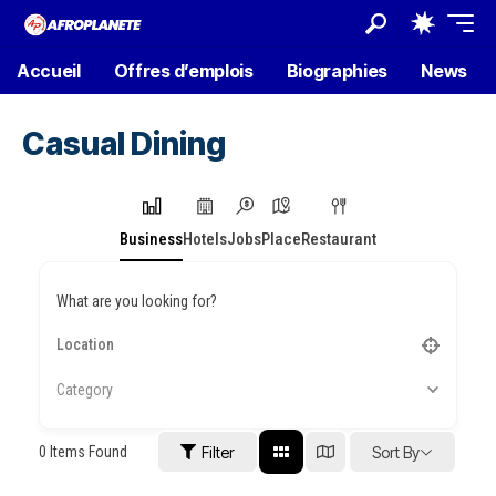
Accueil
Offres d’emplois
Biographies
News
Casual Dining
Business
Hotels
Jobs
Place
Restaurant
What are you looking for?
Category
0
Items Found
Filter
Sort By