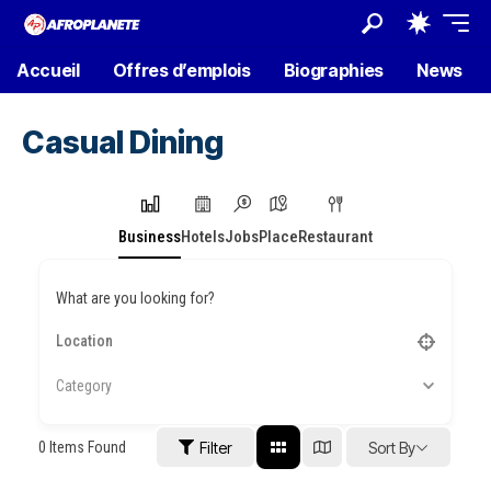
Accueil
Offres d’emplois
Biographies
News
Casual Dining
Business
Hotels
Jobs
Place
Restaurant
What are you looking for?
Category
0
Items Found
Filter
Sort By