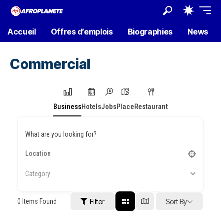
Accueil
Offres d’emplois
Biographies
News
Commercial
Business
Hotels
Jobs
Place
Restaurant
What are you looking for?
Category
0
Items Found
Filter
Sort By