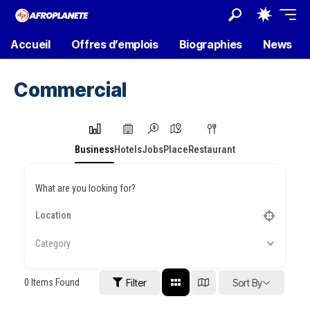
Accueil
Offres d’emplois
Biographies
News
Commercial
Business
Hotels
Jobs
Place
Restaurant
What are you looking for?
Category
0
Items Found
Filter
Sort By