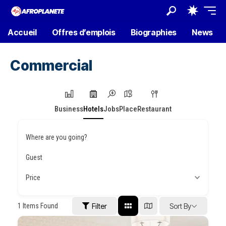
Accueil
Offres d’emplois
Biographies
News
Commercial
Business
Hotels
Jobs
Place
Restaurant
Where are you going?
Guest
Price
1
Items Found
Filter
Sort By