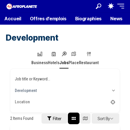
Accueil
Offres d’emplois
Biographies
News
Development
Business
Hotels
Jobs
Place
Restaurant
Job title or Keyword...
Development
2
Items Found
Filter
Sort By