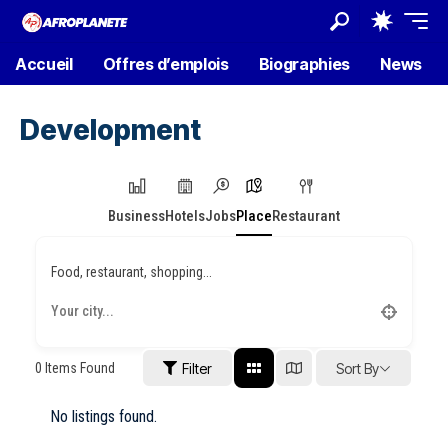
Accueil
Offres d’emplois
Biographies
News
Development
Business
Hotels
Jobs
Place
Restaurant
Food, restaurant, shopping...
0
Items Found
Filter
Sort By
No listings found.