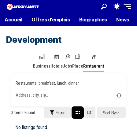
Accueil
Offres d’emplois
Biographies
News
Development
Business
Hotels
Jobs
Place
Restaurant
Restaurants, breakfast, lunch, dinner...
0
Items Found
Filter
Sort By
No listings found.