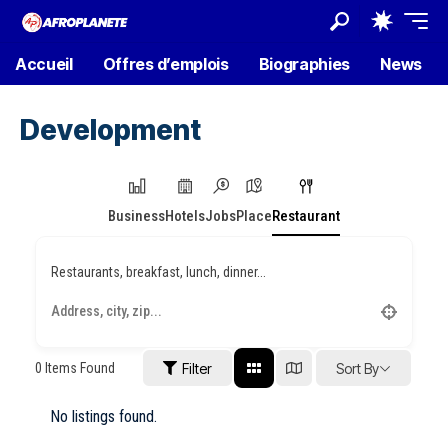
Accueil
Offres d’emplois
Biographies
News
Development
Business
Hotels
Jobs
Place
Restaurant
Restaurants, breakfast, lunch, dinner...
0
Items Found
Filter
Sort By
No listings found.