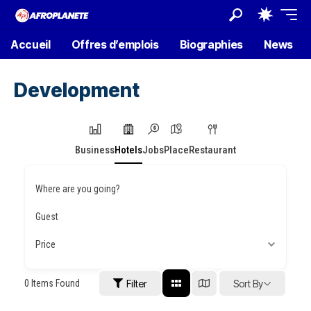
Accueil
Offres d’emplois
Biographies
News
Development
Business
Hotels
Jobs
Place
Restaurant
Where are you going?
Guest
Price
0
Items Found
Filter
Sort By