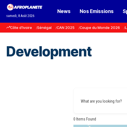
News
Nos Emissions
S
samedi, 8 Août 2026
Côte d'Ivoire
Sénégal
CAN 2025
Coupe du Monde 2026
L
Development
What are you looking for?
0
Items Found