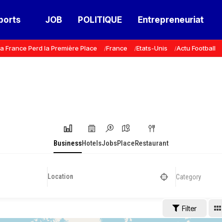
ports
JOB
POLITIQUE
Entrepreneuriat
a France Perd la Première Place
France
Etats-Unis
Actu Football
Business
Hotels
Jobs
Place
Restaurant
Category
Filter