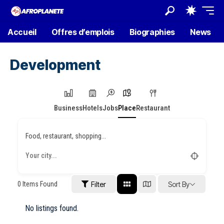
Accueil
Offres d’emplois
Biographies
News
Development
Business
Hotels
Jobs
Place
Restaurant
Food, restaurant, shopping...
0
Items Found
Filter
Sort By
No listings found.