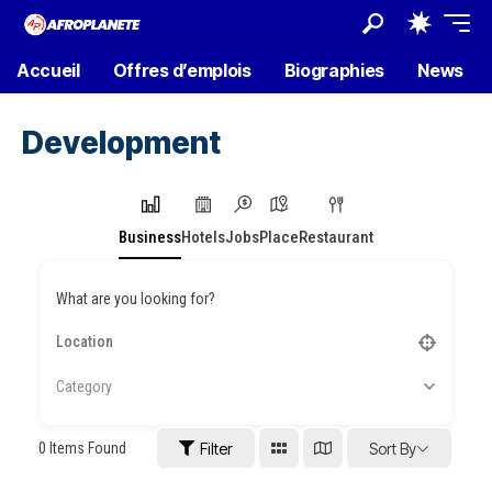
Accueil
Offres d’emplois
Biographies
News
Development
Business
Hotels
Jobs
Place
Restaurant
What are you looking for?
Category
0
Items Found
Filter
Sort By