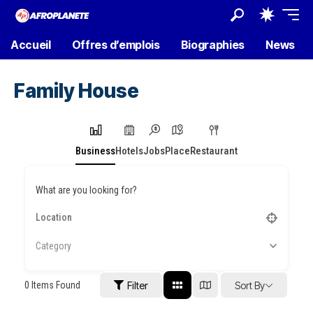
Accueil
Offres d’emplois
Biographies
News
Family House
Business
Hotels
Jobs
Place
Restaurant
What are you looking for?
Category
0
Items Found
Filter
Sort By