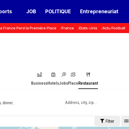
ports
JOB
POLITIQUE
Entrepreneuriat
a France Perd la Première Place
France
Etats-Unis
Actu Football
Business
Hotels
Jobs
Place
Restaurant
 dinner...
Filter