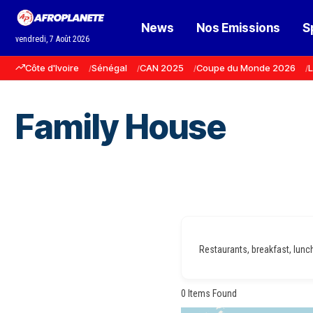
News
Nos Emissions
S
vendredi, 7 Août 2026
Côte d'Ivoire
Sénégal
CAN 2025
Coupe du Monde 2026
L
Family House
Restaurants, breakfast, lunch,
0
Items Found