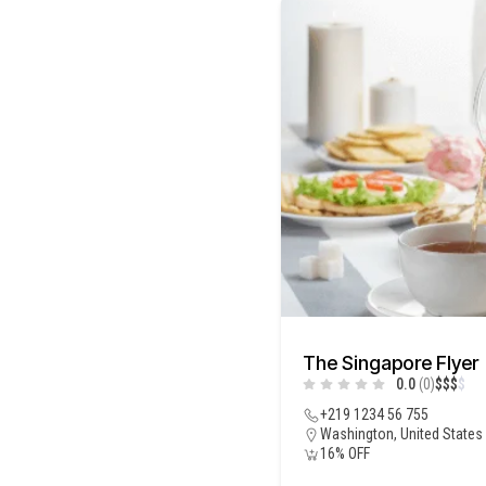
The Singapore Flyer
0.0
(0)
$
$
$
$
+219 1234 56 755
Washington, United States
16% OFF