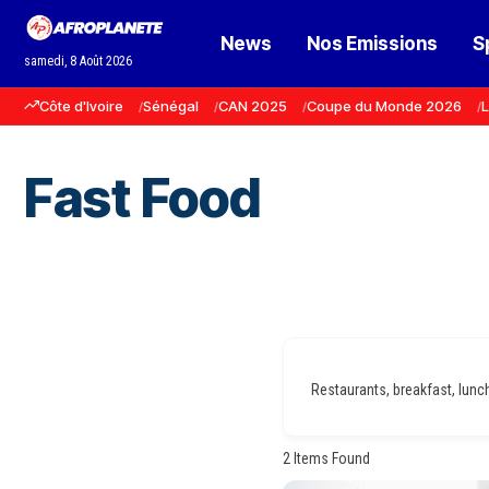
News
Nos Emissions
S
samedi, 8 Août 2026
Côte d'Ivoire
Sénégal
CAN 2025
Coupe du Monde 2026
L
Fast Food
Restaurants, breakfast, lunch,
2
Items Found