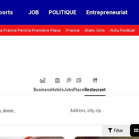
ports
JOB
POLITIQUE
Entrepreneuriat
a France Perd la Première Place
France
Etats-Unis
Actu Football
Business
Hotels
Jobs
Place
Restaurant
 dinner...
Filter