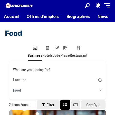
Accueil
Offres d’emplois
Biographies
News
Food
Business
Hotels
Jobs
Place
Restaurant
What are you looking for?
Food
2
Items Found
Filter
Sort By