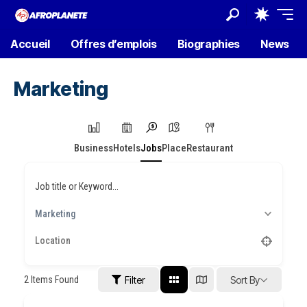
Accueil
Offres d’emplois
Biographies
News
Marketing
Business
Hotels
Jobs
Place
Restaurant
Job title or Keyword...
Marketing
2
Items Found
Filter
Sort By