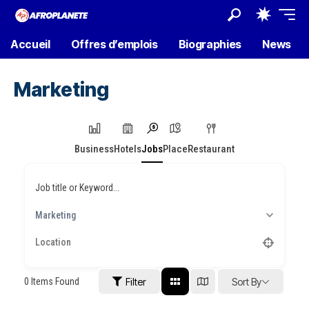
Accueil
Offres d’emplois
Biographies
News
Marketing
Business
Hotels
Jobs
Place
Restaurant
Job title or Keyword...
Marketing
0
Items Found
Filter
Sort By