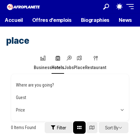
Accueil
Offres d’emplois
Biographies
News
place
Business
Hotels
Jobs
Place
Restaurant
Where are you going?
Guest
Price
0
Items Found
Filter
Sort By