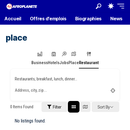
Accueil
Offres d’emplois
Biographies
News
place
Business
Hotels
Jobs
Place
Restaurant
Restaurants, breakfast, lunch, dinner...
0
Items Found
Filter
Sort By
No listings found.