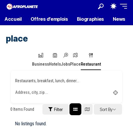
Accueil
Offres d’emplois
Biographies
News
place
Business
Hotels
Jobs
Place
Restaurant
Restaurants, breakfast, lunch, dinner...
0
Items Found
Filter
Sort By
No listings found.