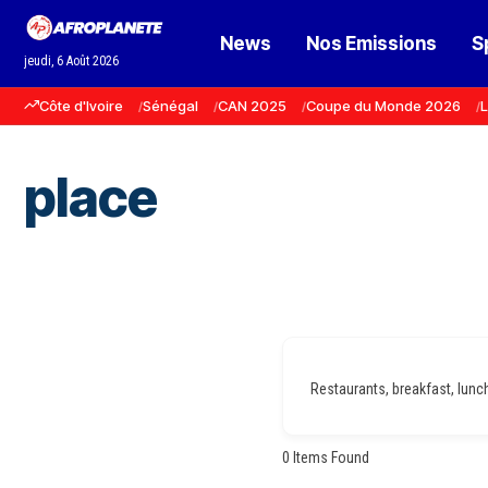
News
Nos Emissions
S
jeudi, 6 Août 2026
Côte d'Ivoire
Sénégal
CAN 2025
Coupe du Monde 2026
L
place
Restaurants, breakfast, lunch,
0
Items Found