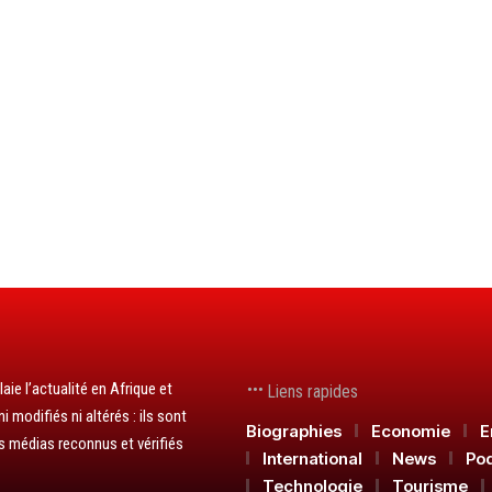
aie l’actualité en Afrique et
Liens rapides
 modifiés ni altérés : ils sont
Biographies
Economie
E
s médias reconnus et vérifiés
International
News
Po
Technologie
Tourisme