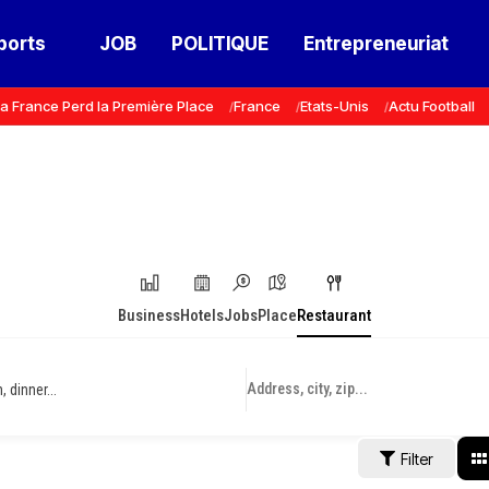
ports
JOB
POLITIQUE
Entrepreneuriat
a France Perd la Première Place
France
Etats-Unis
Actu Football
Business
Hotels
Jobs
Place
Restaurant
 dinner...
Filter