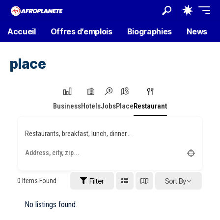
Accueil
Offres d’emplois
Biographies
News
place
Business
Hotels
Jobs
Place
Restaurant
Restaurants, breakfast, lunch, dinner...
0
Items Found
Filter
Sort By
No listings found.