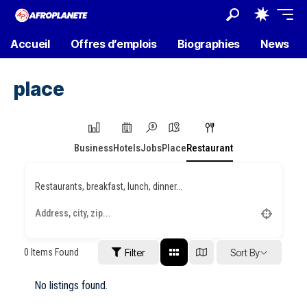
Accueil
Offres d’emplois
Biographies
News
place
Business
Hotels
Jobs
Place
Restaurant
Restaurants, breakfast, lunch, dinner...
0
Items Found
Filter
Sort By
No listings found.