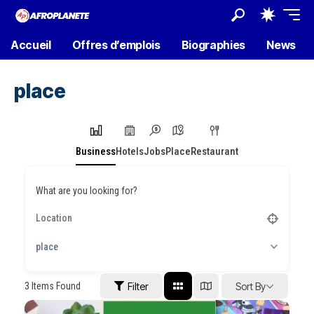
Accueil
Offres d’emplois
Biographies
News
place
Business
Hotels
Jobs
Place
Restaurant
What are you looking for?
place
3
Items Found
Filter
Sort By