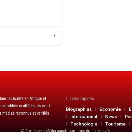
3
aie l’actualité en Afrique et
Liens rapides
 modifiés ni altérés : ils sont
Biographies
Economie
E
s médias reconnus et vérifiés
International
News
Po
Technologie
Tourisme
© AfroPlanete. Média panafricain. Tous droits réservés.