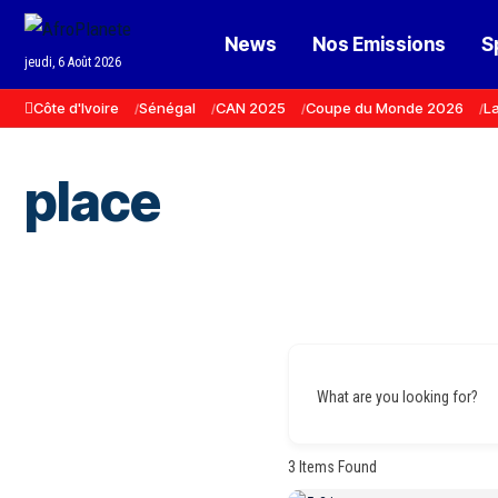
News
Nos Emissions
S
jeudi, 6 Août 2026
Côte d'Ivoire
Sénégal
CAN 2025
Coupe du Monde 2026
La
place
What are you looking for?
3
Items Found