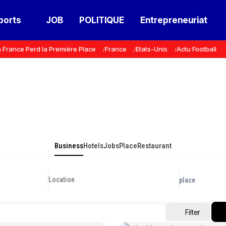
ports
JOB
POLITIQUE
Entrepreneuriat
 France Perd la Première Place
France
Etats-Unis
Actu Football
Business
Hotels
Jobs
Place
Restaurant
place
Filter