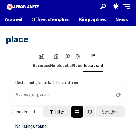
Accueil
Offres d’emplois
Biographies
News
place
Business
Hotels
Jobs
Place
Restaurant
Restaurants, breakfast, lunch, dinner...
0
Items Found
Filter
Sort By
No listings found.