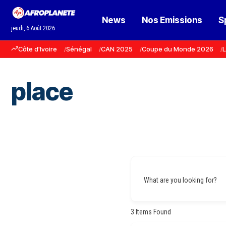
News
Nos Emissions
S
jeudi, 6 Août 2026
Côte d'Ivoire
Sénégal
CAN 2025
Coupe du Monde 2026
L
place
What are you looking for?
3
Items Found