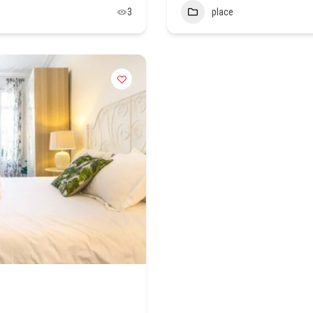
3
place