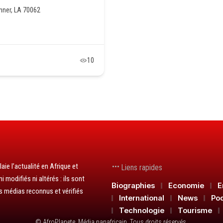
nner, LA 70062
10
aie l’actualité en Afrique et
Liens rapides
 modifiés ni altérés : ils sont
Biographies
Economie
E
s médias reconnus et vérifiés
International
News
Po
Technologie
Tourisme
© AfroPlanete. Média panafricain. Tous droits réservés.