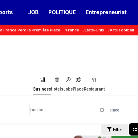
ports
JOB
POLITIQUE
Entrepreneuriat
a France Perd la Première Place
France
Etats-Unis
Actu Football
Business
Hotels
Jobs
Place
Restaurant
place
Filter