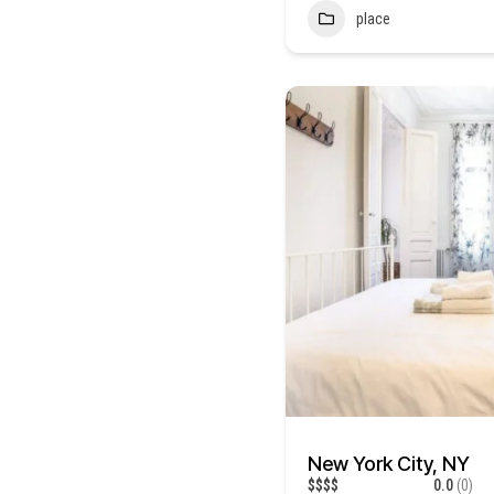
place
New York City, NY
$
$
$
$
0.0
(0)